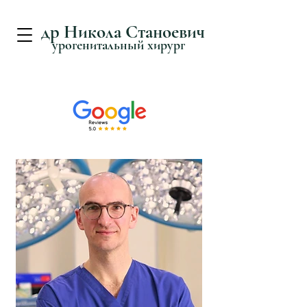
д
р Никола Станоевич
урогенитальный хирург