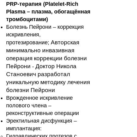
PRP-терапия (Platelet-Rich
Plasma – плазма, обогащённая
тромбоцитами)
Болезнь Пейрони – коррекция
искривления,
Авторская
протезирование;
минимально инвазивная
операция коррекции болезни
Пейрони
Доктор Никола
-
Станоевич разработал
уникальную методику лечения
болезни Пейрони
Врожденное искривление
полового члена –
реконструктивные операции
Эректильная дисфункция –
имплантация:
Гидравлических протезов с