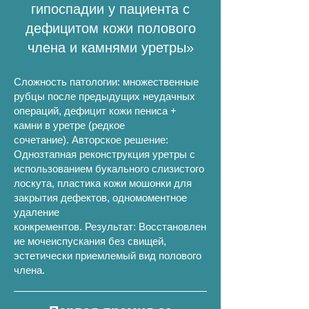
гипоспадии у пациента с
дефицитом кожи полового
члена и камнями уретры»
Сложность патологии:
множественные
рубцы после предыдущих неудачных
операций, д
ефицит кожи пениса +
камни в уретре (редкое
сочетание).
Авторское решение:
Одноз
тапная реконструкция уретры с
использованием букального слизистого
лоскута, п
ластика кожи мошонки для
закрытия дефектов, о
дномоментное
удаление
конкрементов.
Результат:
Восстановлен
ие мочеиспускания без свищей,
э
стетически приемлемый вид полового
члена.