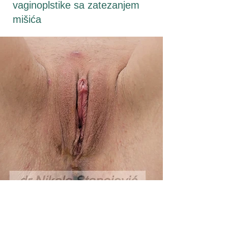
vaginoplstike sa zatezanjem
mišića
Izgled 3 meseca nakon
operacije. Pacijentkinja je