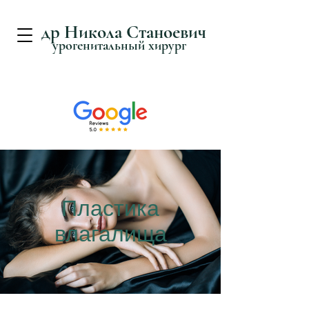
д
р Никола Станоевич
урогенитальный хирург
Пластика
влагалища