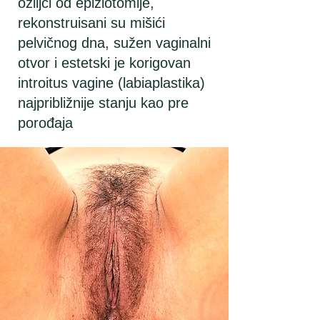
ožiljci od epiziotomije,
rekonstruisani su mišići
pelvičnog dna, sužen vaginalni
otvor i estetski je korigovan
introitus vagine (labiaplastika)
najpribližnije stanju kao pre
porođaja