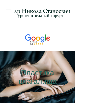
д
р Никола Станоевич
урогенитальный хирург
Пластика
влагалища