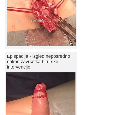
dr Nikola Stanojevic urolog
Epispadija - izgled neposredno
nakon završetka hirurške
intervencije