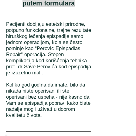
putem formulara
Pacijenti dobijaju estetski prirodne,
potpuno funkcionalne, trajne rezultate
hirurškog lečenja epispadije samo
jednom operacijom, koja se često
pominje kao “Perovic Epispadias
Repair” operacija. Stepen
komplikacija kod korišćenja tehnika
prof. dr Save Perovića kod epispadija
je izuzetno mali.
Koliko god godina da imate, bilo da
nikada niste operisani ili ste
operisani bez uspeha - nije kasno da
Vam se epispadija popravi kako biste
nadalje mogli uživati u dobrom
kvalitetu života.