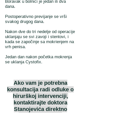
Boravak u bolnici je jedan ili dva
dana.
Postoperativno previjanje se vrši
svakog drugog dana.
Nakon dve do tri nedelje od operacije
uklanjaju se svi zavoji i stentovi, i
kada se započinje sa mokrienjem na
vrh penisa.
Jedan dan nakon početka mokrenja
se uklanja Cystofix.
Ako vam je potrebna
konsultacija radi odluke o
hirurškoj intervenciji,
kontaktirajte doktora
Stanojevića direktno