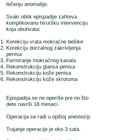
lečenju anomalije.
Svaki oblik epispadije zahteva
komplikovanu hiruršku intervenciju
koja obuhvata:
Korekciju vrata mokraćne bešike
Korekciju dorzalnog zakrivljenja
penisa
Formiranje mokraćnog kanala
Rekonstrukciju glansa penisa
Rekonstrukciju kože penisa
Rekonstrukciju kože skrotuma
Epispadija se ne operiše pre no što
dete navrši 18 meseci.
Operacija se radi u opštoj anesteziji.
Trajanje operacije je oko 3 sata.