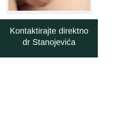
Kontaktirajte direktno
dr Stanojevića
Pažljivo proverite tačnost
podataka jer se često dešava
da su email ili broj telefona
pogrešno uneti u formular.
Ukoliko ne dobijete odgovor u
toku 5 radnih dana molim da
nam se ponovo javite putem
formulara ili direktno putem
email-a