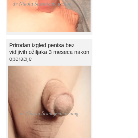
dr Nikola Stanojevic urolog
Prirodan izgled penisa bez
vidljivih ožiljaka 3 meseca nakon
operacije
dr Nikola Stanojevic urolog