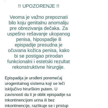
!! UPOZORENJE !!
Veoma je važno prepoznati
bilo koju genitalnu anomaliju
pre obrezivanja dečaka. Za
uspešno rešavanje ukopanog
penisa, hipospadije ili
epispadije presudna je
očuvana kožica penisa, kako
bi se postigao prirodan
funkcionalni i estetski rezultat
rekonstruktivne hirurgije.
Epispadija je urođeni poremećaj
urogenitalnog sistema koji se leči
isključivo hirurškim putem. U
zavisnosti da li je oblik epispadije sa
inkontinencijom urina ili bez
inkontinencije, razlikuje se i pristup