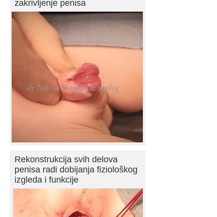
zakrivljenje penisa
dr Nikola Stanojevic urolog
Rekonstrukcija svih delova
penisa radi dobijanja fiziološkog
izgleda i funkcije