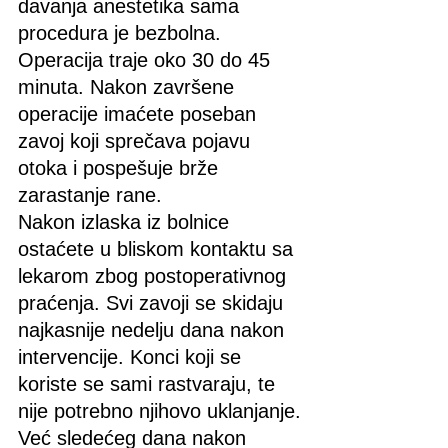
davanja anestetika sama 
procedura je bezbolna. 
Operacija traje oko 30 do 45 
minuta. Nakon završene 
operacije imaćete poseban 
zavoj koji sprečava pojavu 
otoka i pospešuje brže 
zarastanje rane.
Nakon izlaska iz bolnice 
ostaćete u bliskom kontaktu sa 
lekarom zbog postoperativnog 
praćenja. Svi zavoji se skidaju 
najkasnije nedelju dana nakon 
intervencije. Konci koji se 
koriste se sami rastvaraju, te 
nije potrebno njihovo uklanjanje.
Već sledećeg dana nakon 