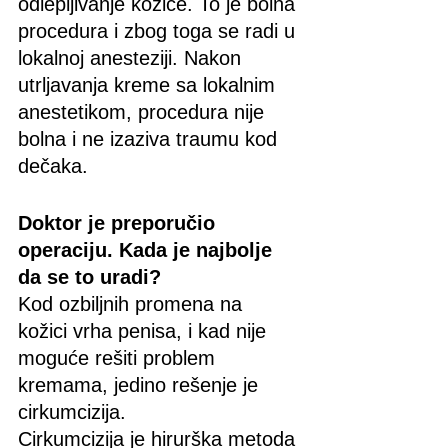
odlepljivanje kožice. To je bolna 
procedura i zbog toga se radi u 
lokalnoj anesteziji. Nakon 
utrljavanja kreme sa lokalnim 
anestetikom, procedura nije 
bolna i ne izaziva traumu kod 
dečaka.
Doktor je preporučio 
operaciju. Kada je najbolje 
da se to uradi?
Kod ozbiljnih promena na 
kožici vrha penisa, i kad nije 
moguće rešiti problem 
kremama, jedino rešenje je 
cirkumcizija.
Cirkumcizija je hirurška metoda 