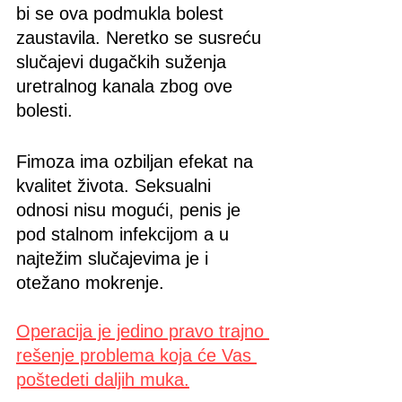
bi se ova podmukla bolest 
zaustavila. Neretko se susreću 
slučajevi dugačkih suženja 
uretralnog kanala zbog ove 
bolesti.
Fimoza ima ozbiljan efekat na 
kvalitet života. Seksualni 
odnosi nisu mogući, penis je 
pod stalnom infekcijom a u 
najtežim slučajevima je i 
otežano mokrenje.
Operacija je jedino pravo trajno 
rešenje problema koja će Vas 
poštedeti daljih muka.