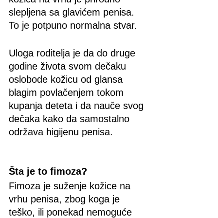
slepljena sa glavićem penisa. 
To je potpuno normalna stvar. 
Uloga roditelja je da do druge 
godine života svom dečaku 
oslobode kožicu od glansa 
blagim povlačenjem tokom 
kupanja deteta i da nauče svog 
dečaka kako da samostalno 
održava higijenu penisa.
Šta je to fimoza?
Fimoza je suženje kožice na 
vrhu penisa, zbog koga je 
teško, ili ponekad nemoguće 