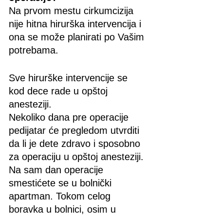
Na prvom mestu cirkumcizija 
nije hitna hirurška intervencija i 
ona se može planirati po Vašim 
potrebama. 
Sve hirurške intervencije se 
kod dece rade u opštoj 
anesteziji.
Nekoliko dana pre operacije 
pedijatar će pregledom utvrditi 
da li je dete zdravo i sposobno 
za operaciju u opštoj anesteziji. 
Na sam dan operacije 
smestićete se u bolnički 
apartman. Tokom celog 
boravka u bolnici, osim u 