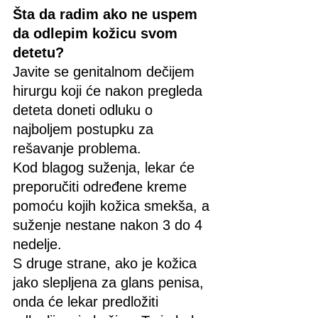
Šta da radim ako ne uspem 
da odlepim kožicu svom 
detetu?
Javite se genitalnom dečijem 
hirurgu koji će nakon pregleda 
deteta doneti odluku o 
najboljem postupku za 
rešavanje problema.
Kod blagog suženja, lekar će 
preporučiti određene kreme 
pomoću kojih kožica smekša, a 
suženje nestane nakon 3 do 4 
nedelje.
S druge strane, ako je kožica 
jako slepljena za glans penisa, 
onda će lekar predložiti 