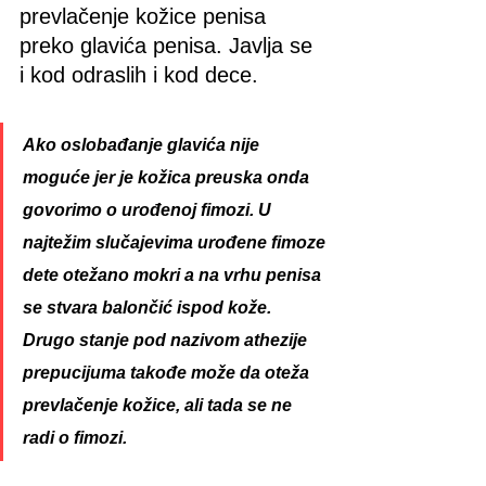
prevlačenje kožice penisa 
preko glavića penisa. Javlja se 
i kod odraslih i kod dece.
Ako oslobađanje glavića nije 
moguće jer je kožica preuska onda 
govorimo o urođenoj fimozi. U 
najtežim slučajevima urođene fimoze 
dete otežano mokri a na vrhu penisa 
se stvara balončić ispod kože. 
Drugo stanje pod nazivom athezije 
prepucijuma takođe može da oteža 
prevlačenje kožice, ali tada se ne 
radi o fimozi.  