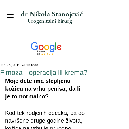
dr Nikola Stanojević
Urogenitalni hirurg
Jan 26, 2019
4 min read
Fimoza - operacija ili krema?
Moje dete ima slepljenu 
kožicu na vrhu penisa, da li 
je to normalno? 
Kod tek rodjenih dečaka,
pa do 
navršene druge godine života, 
kožica na vrhu je prirodno 