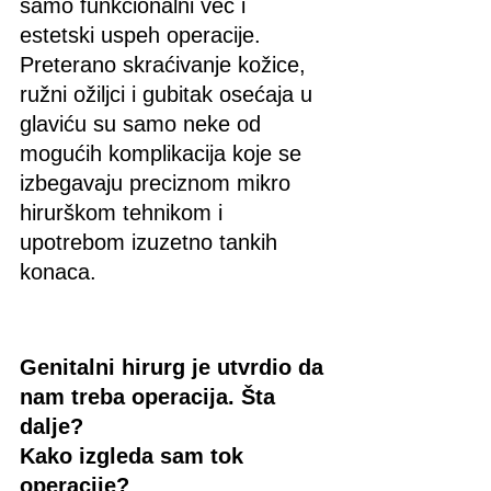
samo funkcionalni već i 
estetski uspeh operacije. 
Preterano skraćivanje kožice, 
ružni ožiljci i gubitak osećaja u 
glaviću su samo neke od 
mogućih komplikacija koje se 
izbegavaju preciznom mikro 
hirurškom tehnikom i 
upotrebom izuzetno tankih 
konaca.
Genitalni hirurg je utvrdio da 
nam treba operacija. Šta 
dalje? 
Kako izgleda sam tok 
operacije?