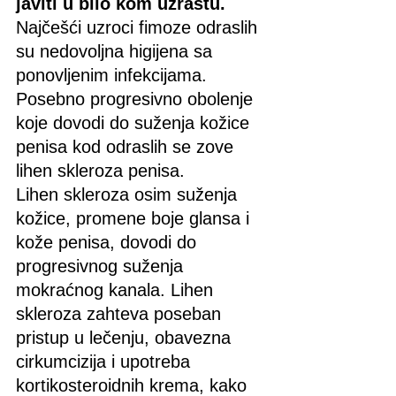
javiti u bilo kom uzrastu.
Najčešći uzroci fimoze odraslih 
su nedovoljna higijena sa 
ponovljenim infekcijama. 
Posebno progresivno obolenje 
koje dovodi do suženja kožice 
penisa kod odraslih se zove 
lihen skleroza penisa.
Lihen skleroza osim suženja 
kožice, promene boje glansa i 
kože penisa, dovodi do 
progresivnog suženja 
mokraćnog kanala. Lihen 
skleroza zahteva poseban 
pristup u lečenju, obavezna 
cirkumcizija i upotreba 
kortikosteroidnih krema, kako 