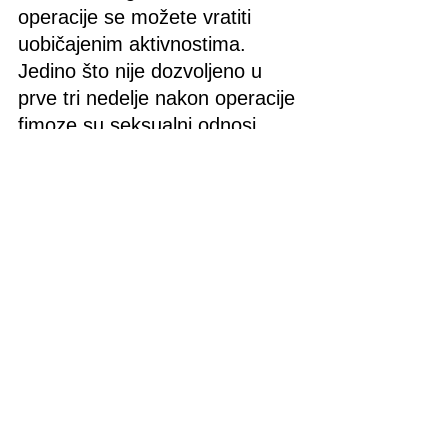
operacije se možete vratiti 
uobičajenim aktivnostima. 
Jedino što nije dozvoljeno u 
prve tri nedelje nakon operacije 
fimoze su seksualni odnosi, 
kupanje u bazenu ili boravak u 
sauni.
Da li će mi glavić biti 
preosetljiv nakon operacije 
fimoze?
Neposredno nakon same 
intervencije nećete osećati 
ništa zbog produženog 
delovanja anestezije. Nakon 
prestanka delovanja anestezije 