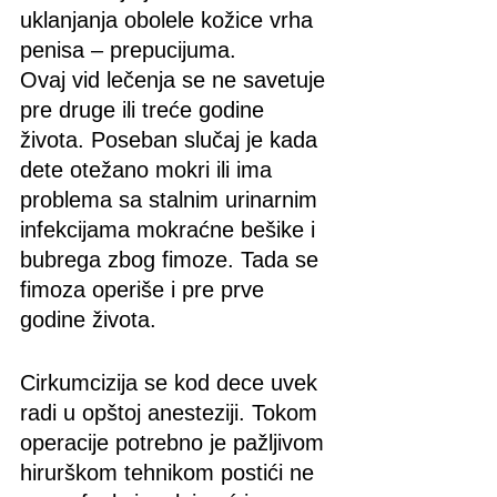
uklanjanja obolele kožice vrha 
penisa – prepucijuma. 
Ovaj vid lečenja se ne savetuje 
pre druge ili treće godine 
života. Poseban slučaj je kada 
dete otežano mokri ili ima 
problema sa stalnim urinarnim 
infekcijama mokraćne bešike i 
bubrega zbog fimoze. Tada se 
fimoza operiše i pre prve 
godine života.
Cirkumcizija se kod dece uvek 
radi u opštoj anesteziji. Tokom 
operacije potrebno je pažljivom 
hirurškom tehnikom postići ne 