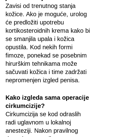
Zavisi od trenutnog stanja 
kožice. Ako je moguće, urolog 
će predložiti upotrebu 
kortikosteroidnih krema kako bi 
se smanjila upala i kožica 
opustila. Kod nekih formi 
fimoze, ponekad se posebnim 
hirurškim tehnikama može 
sačuvati kožica i time zadržati 
nepromenjen izgled penisa.
Kako izgleda sama operacije 
cirkumcizije?
Cirkumcizija se kod odraslih 
radi uglavnom u lokalnoj 
anesteziji. Nakon pravilnog 