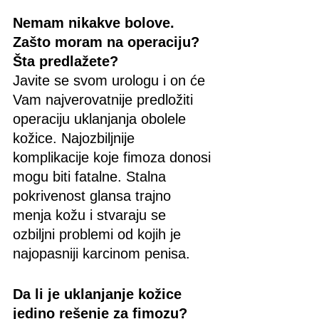
Nemam nikakve bolove. 
Zašto moram na operaciju? 
Šta predlažete?
Javite se svom urologu i on će 
Vam najverovatnije predložiti 
operaciju uklanjanja obolele 
kožice. Najozbiljnije 
komplikacije koje fimoza donosi 
mogu biti fatalne. Stalna 
pokrivenost glansa trajno 
menja kožu i stvaraju se 
ozbiljni problemi od kojih je 
najopasniji karcinom penisa.
Da li je uklanjanje kožice 
jedino rešenje za fimozu?