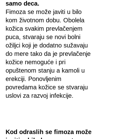
samo deca. 
Fimoza se može javiti u bilo 
kom životnom dobu. Obolela 
kožica svakim prevlačenjem 
puca, stvaraju se novi bolni 
ožiljci koji je dodatno sužavaju 
do mere tako da je prevlačenje 
kožice nemoguće i pri 
opuštenom stanju a kamoli u 
erekciji. Ponovljenim 
povredama kožice se stvaraju 
uslovi za razvoj infekcije.
Kod odraslih se fimoza može 