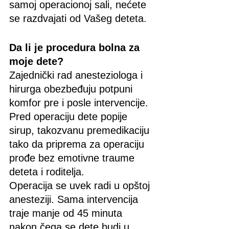
samoj operacionoj sali, nećete 
se razdvajati od Vašeg deteta. 
Da li je procedura bolna za 
moje dete?
Zajednički rad anesteziologa i 
hirurga obezbeđuju potpuni 
komfor pre i posle intervencije. 
Pred operaciju dete popije 
sirup, takozvanu premedikaciju 
tako da priprema za operaciju 
prođe bez emotivne traume 
deteta i roditelja. 
Operacija se uvek radi u opštoj 
anesteziji. Sama intervencija 
traje manje od 45 minuta 
nakon čega se dete budi u 