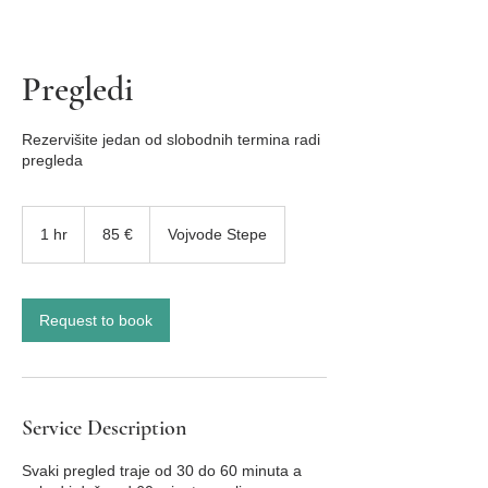
Pregledi
Rezervišite jedan od slobodnih termina radi
pregleda
85
евра
1 hr
1
85 €
Vojvode Stepe
h
Request to book
Service Description
Svaki pregled traje od 30 do 60 minuta a