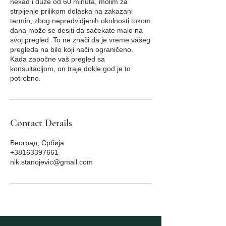
nekad i duže od 60 minuta, molim za
strpljenje prilikom dolaska na zakazani
termin, zbog nepredvidjenih okolnosti tokom
dana može se desiti da sačekate malo na
svoj pregled. To ne znači da je vreme vašeg
pregleda na bilo koji način ograničeno.
Kada započne vaš pregled sa
konsultacijom, on traje dokle god je to
potrebno.
Contact Details
Београд, Србија
+38163397661
nik.stanojevic@gmail.com