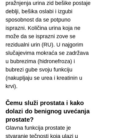
pražnjenja urina zid bešike postaje 
deblji, bešika oslabi i izgubi 
sposobnost da se potpuno 
isprazni. Količina urina koja ne 
može da se isprazni zove se 
rezidualni urin (RU). U najgorim 
slučajevima mokraća se zadržava 
u bubrezima (hidronefroza) i 
bubrezi gube svoju funkciju 
(nakupljaju se urea i kreatinin u 
krvi). 
Čemu služi prostata i kako 
dolazi do benignog uvećanja 
prostate?
Glavna funkcija prostate je 
stvaranje tečnosti koja ulazi u 