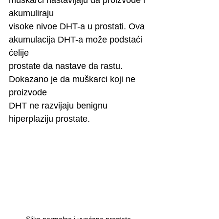
muškarci nastavljaju da proizvode i 
akumuliraju
visoke nivoe DHT-a u prostati. Ova 
akumulacija DHT-a može podstaći 
ćelije
prostate da nastave da rastu. 
Dokazano je da muškarci koji ne 
proizvode
DHT ne razvijaju benignu 
hiperplaziju prostate.
Slika normalne i uvećane prostate