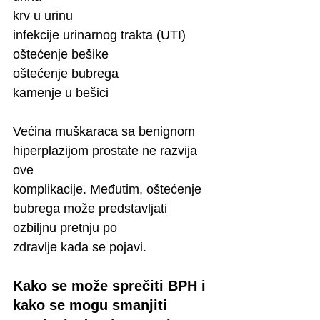
krv u urinu
infekcije urinarnog trakta (UTI)
oštećenje bešike
oštećenje bubrega
kamenje u bešici
Većina muškaraca sa benignom 
hiperplazijom prostate ne razvija 
ove
komplikacije. Međutim, oštećenje 
bubrega može predstavljati 
ozbiljnu pretnju po
zdravlje kada se pojavi.
Kako se može sprečiti BPH i 
kako se mogu smanjiti 