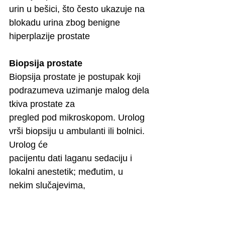
urin u bešici, što često ukazuje na
blokadu urina zbog benigne 
hiperplazije prostate
Biopsija prostate
Biopsija prostate je postupak koji 
podrazumeva uzimanje malog dela 
tkiva prostate za
pregled pod mikroskopom. Urolog 
vrši biopsiju u ambulanti ili bolnici. 
Urolog će
pacijentu dati laganu sedaciju i 
lokalni anestetik; međutim, u 
nekim slučajevima,
pacijentu će biti potrebna opšta 
anestezija. Urolog koristi tehnike 