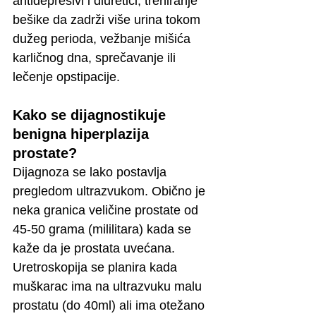
antidepresivi i diuretici, treniranje 
bešike da zadrži više urina tokom 
dužeg perioda, vežbanje mišića 
karličnog dna, sprečavanje ili 
lečenje opstipacije.
Kako se dijagnostikuje 
benigna hiperplazija 
prostate?
Dijagnoza se lako postavlja 
pregledom ultrazvukom. Obično je 
neka granica veličine prostate od 
45-50 grama (mililitara) kada se 
kaže da je prostata uvećana.
Uretroskopija se planira kada 
muškarac ima na ultrazvuku malu 
prostatu (do 40ml) ali ima otežano 