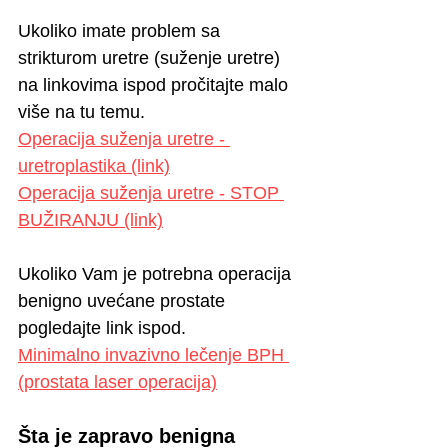
Ukoliko imate problem sa 
strikturom uretre (suženje uretre) 
na linkovima ispod pročitajte malo 
više na tu temu.
Operacija suženja uretre - 
uretroplastika (link)
Operacija suženja uretre - STOP 
BUŽIRANJ
U
 (link)
Ukoliko Vam je potrebna operacija 
benigno uvećane prostate 
pogledajte link ispod.
Minimalno invazivno lečenje BPH
(prostata laser operacija)
Šta je zapravo benigna 