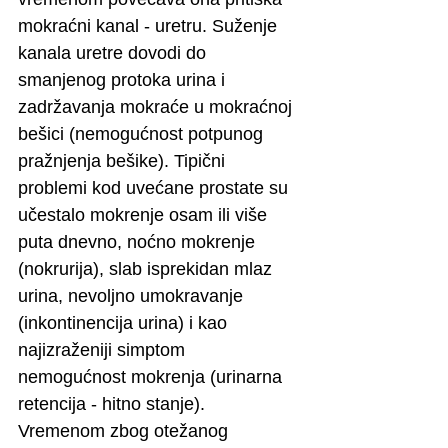
mokraćni kanal - uretru. Suženje 
kanala uretre dovodi do 
smanjenog protoka urina i 
zadržavanja mokraće u mokraćnoj 
bešici (nemogućnost potpunog 
pražnjenja bešike). Tipični 
problemi kod uvećane prostate su 
učestalo mokrenje osam ili više 
puta dnevno, noćno mokrenje 
(nokrurija), slab isprekidan mlaz 
urina, nevoljno umokravanje 
(inkontinencija urina) i kao 
najizraženiji simptom 
nemogućnost mokrenja (urinarna 
retencija - hitno stanje).
Vremenom zbog otežanog 