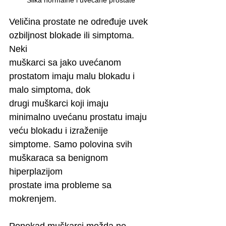
Veličina prostate ne određuje uvek 
ozbiljnost blokade ili simptoma. 
Neki
muškarci sa jako uvećanom 
prostatom imaju malu blokadu i 
malo simptoma, dok
drugi muškarci koji imaju 
minimalno uvećanu prostatu imaju 
veću blokadu i izraženije
simptome. Samo polovina svih 
muškaraca sa benignom 
hiperplazijom
prostate ima probleme sa 
mokrenjem.
Ponekad muškarci možda ne 