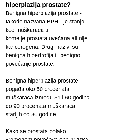
hiperplazija prostate?
Benigna hiperplazija prostate - 
takođe nazvana BPH - je stanje 
kod muškaraca u
kome je prostata uvećana ali nije 
kancerogena. Drugi nazivi su 
benigna hipertrofija ili benigno 
povećanje prostate.
Benigna hiperplazija prostate 
pogađa oko 50 procenata 
muškaraca između 51 i 60 godina i 
do 90 procenata muškaraca 
starijih od 80 godine.
Kako se prostata polako 
vremenom povećava ona pritiska 