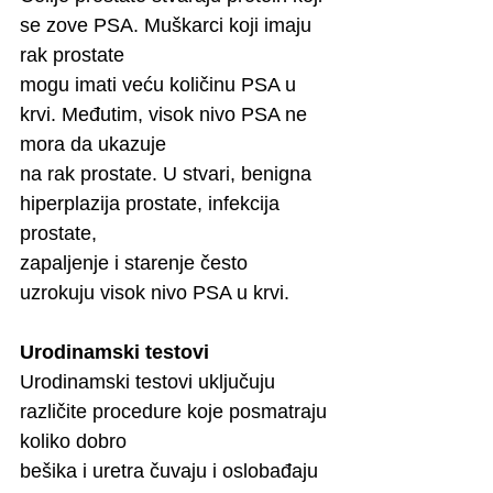
se zove PSA. Muškarci koji imaju 
rak prostate
mogu imati veću količinu PSA u 
krvi. Međutim, visok nivo PSA ne 
mora da ukazuje
na rak prostate. U stvari, benigna 
hiperplazija prostate, infekcija 
prostate,
zapaljenje i starenje često 
uzrokuju visok nivo PSA u krvi.
Urodinamski testovi
Urodinamski testovi uključuju 
različite procedure koje posmatraju 
koliko dobro
bešika i uretra čuvaju i oslobađaju 