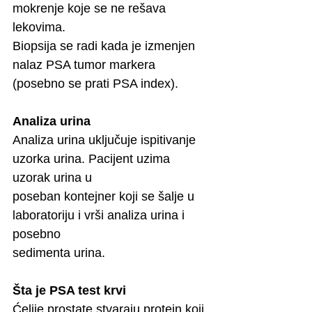
mokrenje koje se ne rešava 
lekovima.
Biopsija se radi kada je izmenjen 
nalaz PSA tumor markera 
(posebno se prati PSA index).
Analiza urina
Analiza urina uključuje ispitivanje 
uzorka urina. Pacijent uzima 
uzorak urina u
poseban kontejner koji se šalje u 
laboratoriju i vrši analiza urina i 
posebno
sedimenta urina.
Šta je PSA test krvi
Ćelije prostate stvaraju protein koji 