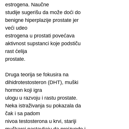
estrogena. Naučne
studije sugerišu da može doći do 
benigne hiperplazije prostate jer 
veći udeo
estrogena u prostati povećava 
aktivnost supstanci koje podstiču 
rast ćelija
prostate.
Druga teorija se fokusira na 
dihidrotestosteron (DHT), muški 
hormon koji igra
ulogu u razvoju i rastu prostate. 
Neka istraživanja su pokazala da 
čak i sa padom
nivoa testosterona u krvi, stariji 