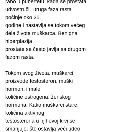
rano u pubertetu, kada se prostata 
udvostruči. Druga faza rasta 
počinje oko 25.
godine i nastavlja se tokom većeg 
dela života muškarca. Benigna 
hiperplazija
prostate se često javlja sa drugom 
fazom rasta.
Tokom svog života, muškarci 
proizvode testosteron, muški 
hormon, i male
količine estrogena, ženskog 
hormona. Kako muškarci stare, 
količina aktivnog
testosterona u njihovoj krvi se 
smanjuje, što ostavlja veći udeo 