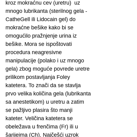
kroz mokraćnu cev (uretru)  uz 
mnogo lubrikanta (sterilnog gela - 
CatheGell ili Lidocain gel) do 
mokraćne bešike kako bi se 
omogućilo pražnjenje urina iz 
bešike. Mora se ispoštovati 
procedura neagresivne 
manipulacije (polako i uz mnogo 
gela) zbog moguće povrede uretre 
prilikom postavljanja Foley 
katetera. To znači da se stavlja 
prvo velika količina gela (lubrikanta 
sa anestetikom) u uretru a zatim 
se pažljivo plasira što manji 
kateter. Veličina katetera se 
obeležava u frenčima (Fr) ili u 
šarijeima (Ch). Najčešći uzrok 