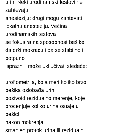
urin. Neki urodinamski testovi ne 
zahtevaju
anesteziju; drugi mogu zahtevati 
lokalnu anesteziju. Većina 
urodinamskih testova
se fokusira na sposobnost bešike 
da drži mokraću i da se stabilno i 
potpuno
isprazni i može uključivati sledeće:
uroflometrija, koja meri koliko brzo 
bešika oslobađa urin
postvoid rezidualno merenje, koje 
procenjuje koliko urina ostaje u 
bešici
nakon mokrenja
smanjen protok urina ili rezidualni 