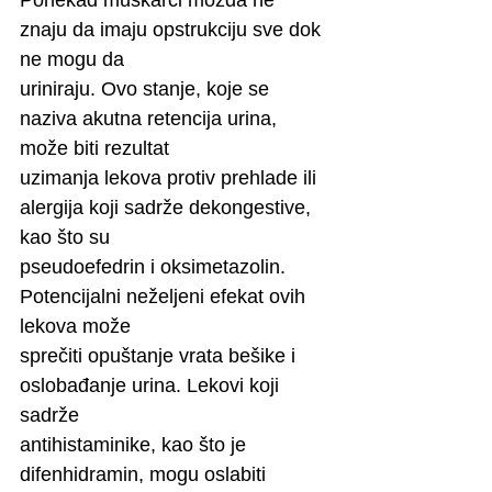
znaju da imaju opstrukciju sve dok 
ne mogu da
uriniraju. Ovo stanje, koje se 
naziva akutna retencija urina, 
može biti rezultat
uzimanja lekova protiv prehlade ili 
alergija koji sadrže dekongestive, 
kao što su
pseudoefedrin i oksimetazolin. 
Potencijalni neželjeni efekat ovih 
lekova može
sprečiti opuštanje vrata bešike i 
oslobađanje urina. Lekovi koji 
sadrže
antihistaminike, kao što je 
difenhidramin, mogu oslabiti 