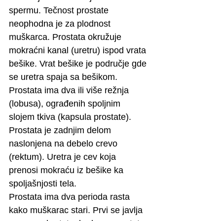
spermu. Tečnost prostate 
neophodna je za plodnost 
muškarca. Prostata okružuje 
mokraćni kanal (uretru) ispod vrata 
bešike. Vrat bešike je područje gde 
se uretra spaja sa bešikom. 
Prostata ima dva ili više režnja 
(lobusa), ograđenih spoljnim 
slojem tkiva (kapsula prostate). 
Prostata je zadnjim delom 
naslonjena na debelo crevo 
(rektum). Uretra je cev koja 
prenosi mokraću iz bešike ka 
spoljašnjosti tela. 
Prostata ima dva perioda rasta 
kako muškarac stari. Prvi se javlja