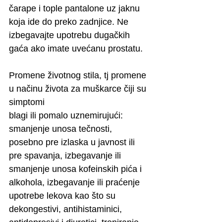
čarape i tople pantalone uz jaknu 
koja ide do preko zadnjice. Ne 
izbegavajte upotrebu dugačkih 
gaća ako imate uvećanu prostatu.
Promene životnog stila, tj promene 
u načinu života za muškarce čiji su 
simptomi
blagi ili pomalo uznemirujući: 
smanjenje unosa tečnosti, 
posebno pre izlaska u javnost ili 
pre spavanja, izbegavanje ili 
smanjenje unosa kofeinskih pića i 
alkohola, izbegavanje ili praćenje 
upotrebe lekova kao što su 
dekongestivi, antihistaminici, 