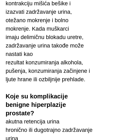
kontrakciju mišića bešike i
izazvati zadržavanje urina, 
otežano mokrenje i bolno 
mokrenje. Kada muškarci
imaju delimičnu blokadu uretre, 
zadržavanje urina takođe može 
nastati kao
rezultat konzumiranja alkohola, 
pušenja, konzumiranja začinjene i 
ljute hrane ili ozbiljnije prehlade.
Koje su komplikacije 
benigne hiperplazije 
prostate?
akutna retencija urina
hronično ili dugotrajno zadržavanje 
urina