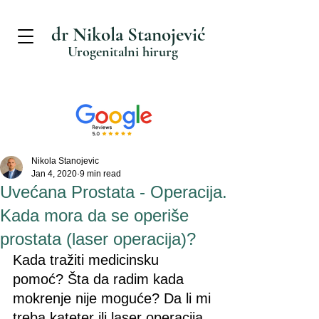
dr Nikola Stanojević
Urogenitalni hirurg
Nikola Stanojevic
Jan 4, 2020
9 min read
Uvećana Prostata - Operacija.
Kada mora da se operiše
prostata (laser operacija)?
Kada tražiti medicinsku 
pomoć? Šta da radim kada 
mokrenje nije moguće? Da li mi 
treba kateter ili laser operacija 