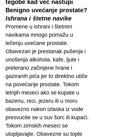
tegobe kad već nastupi 
Benigno uvećanje prostate? 
Ishrana i štetne navike
Promene u ishrani i štetnim 
navikama mnogo pomažu u 
lečenju uvećane prostate. 
Obavezan je prestanak pušenja i 
unošenja alkohola, kafe, ljute i 
preterano začinjene hrane i 
gaziranih pića jer to direktno utiče 
na povećanje prostate. Tokom 
letnjih meseci ako se kupate u 
bazenu, reci, jezeru ili u moru 
obavezno nakon izlaska iz vode 
presvucite se u suv šorc ili kupaći. 
Tokom zimskih meseci se 
utopljavajte. Obavezne su tople 