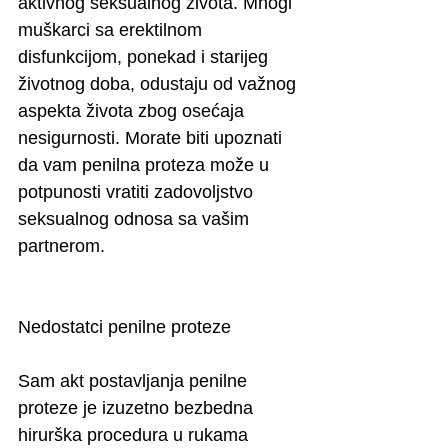
aktivnog seksualnog života. Mnogi 
muškarci sa erektilnom 
disfunkcijom, ponekad i starijeg 
životnog doba, odustaju od važnog 
aspekta života zbog osećaja 
nesigurnosti. Morate biti upoznati 
da vam penilna proteza može u 
potpunosti vratiti zadovoljstvo 
seksualnog odnosa sa vašim 
partnerom.
Nedostatci penilne proteze
Sam akt postavljanja penilne 
proteze je izuzetno bezbedna 
hirurška procedura u rukama 