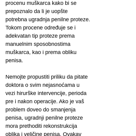
procenu muškarca kako bi se 
prepoznalo da li je uopšte 
potrebna ugradnja penilne proteze. 
Tokom procene određuje se i 
adekvatan tip proteze prema 
manuelnim sposobnostima 
muškarca, kao i prema obliku 
penisa. 
Nemojte propustiti priliku da pitate 
doktora o svim nejasnoćama u 
vezi hirurške intervencije, perioda 
pre i nakon operacije. Ako je vaš 
problem doveo do smanjenja 
penisa, ugradnji penilne proteze 
mora prethoditi rekonstrukcija 
oblika i veličine penisa. Ovakav 