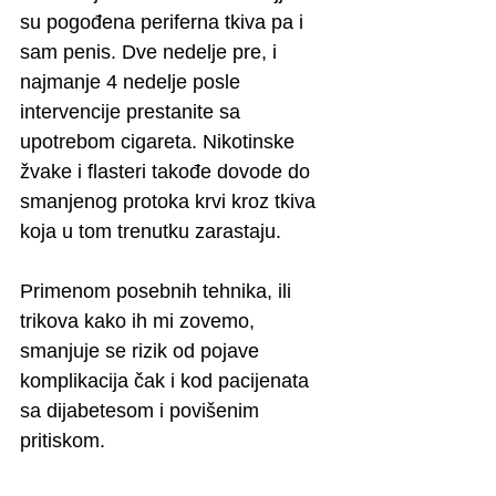
su pogođena periferna tkiva pa i 
sam penis. Dve nedelje pre, i 
najmanje 4 nedelje posle 
intervencije prestanite sa 
upotrebom cigareta. Nikotinske 
žvake i flasteri takođe dovode do 
smanjenog protoka krvi kroz tkiva 
koja u tom trenutku zarastaju.
Primenom posebnih tehnika, ili 
trikova kako ih mi zovemo, 
smanjuje se rizik od pojave 
komplikacija čak i kod pacijenata 
sa dijabetesom i povišenim 
pritiskom.