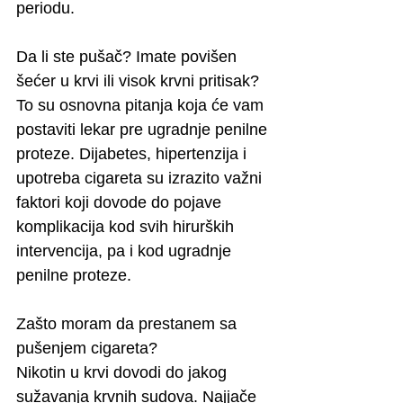
periodu.
Da li ste pušač? Imate povišen 
šećer u krvi ili visok krvni pritisak?
To su osnovna pitanja koja će vam 
postaviti lekar pre ugradnje penilne 
proteze. Dijabetes, hipertenzija i 
upotreba cigareta su izrazito važni 
faktori koji dovode do pojave 
komplikacija kod svih hirurških 
intervencija, pa i kod ugradnje 
penilne proteze.
Zašto moram da prestanem sa 
pušenjem cigareta?
Nikotin u krvi dovodi do jakog 
sužavanja krvnih sudova. Najjače 