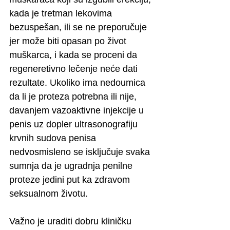
kada je tretman lekovima 
bezuspešan, ili se ne preporučuje 
jer može biti opasan po život 
muškarca, i kada se proceni da 
regeneretivno lečenje neće dati 
rezultate. Ukoliko ima nedoumica 
da li je proteza potrebna ili nije, 
davanjem vazoaktivne injekcije u 
penis uz dopler ultrasonografiju 
krvnih sudova penisa 
nedvosmisleno se isključuje svaka 
sumnja da je ugradnja penilne 
proteze jedini put ka zdravom 
seksualnom životu. 
Važno je uraditi dobru kliničku 