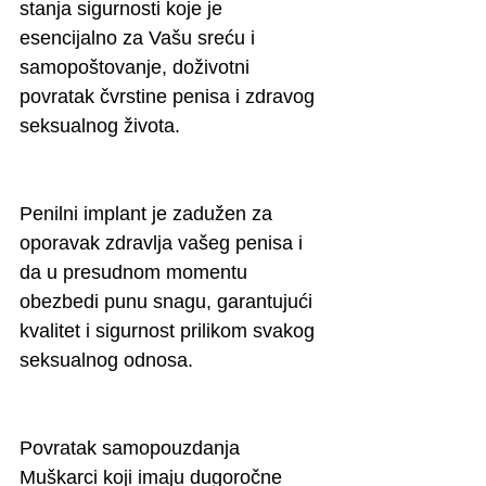
stanja sigurnosti koje je 
esencijalno za Vašu sreću i 
samopoštovanje, doživotni 
povratak čvrstine penisa i zdravog 
seksualnog života.
Penilni implant je zadužen za 
oporavak zdravlja vašeg penisa i 
da u presudnom momentu 
obezbedi punu snagu, garantujući 
kvalitet i sigurnost prilikom svakog 
seksualnog odnosa.
Povratak samopouzdanja
Muškarci koji imaju dugoročne 