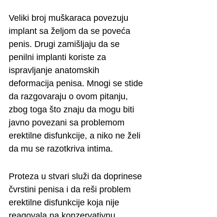
Veliki broj muškaraca povezuju 
implant sa željom da se poveća 
penis. Drugi zamišljaju da se 
penilni implanti koriste za 
ispravljanje anatomskih 
deformacija penisa. Mnogi se stide 
da razgovaraju o ovom pitanju, 
zbog toga što znaju da mogu biti 
javno povezani sa problemom 
erektilne disfunkcije, a niko ne želi 
da mu se razotkriva intima.
Proteza u stvari služi da doprinese 
čvrstini penisa i da reši problem 
erektilne disfunkcije koja nije 
reagovala na konzervativnu 