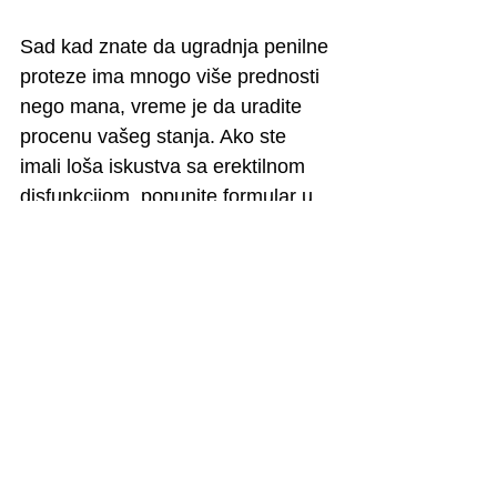
Sad kad znate da ugradnja penilne 
proteze ima mnogo više prednosti 
nego mana, vreme je da uradite 
procenu vašeg stanja. Ako ste 
imali loša iskustva sa erektilnom 
disfunkcijom, popunite formular u 
dnu stranice i započećemo 
razgovor o pravom načinu da 
pronađemo-povratimo Vaše 
zadovoljstvo. 
Dr Nikola Stanojević 
obezbeđuje sigurnu korekciju 
svih genitalnih problema, čak i 
uzrokovanih prethodno loše 