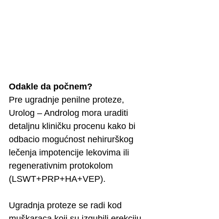
Odakle da počnem?
Pre ugradnje penilne proteze, 
Urolog – Androlog mora uraditi 
detaljnu kliničku procenu kako bi 
odbacio mogućnost nehirurškog 
lečenja impotencije lekovima ili 
regenerativnim protokolom 
(LSWT+PRP+HA+VEP).
Ugradnja proteze se radi kod 
muškaraca koji su izgubili erekciju, 